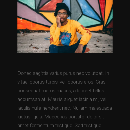
Donec sagittis varius purus nec volutpat. In
vitae lobortis turpis, vel lobortis eros. Cras
consequat metus mauris, a laoreet tellus
accumsan at. Mauris aliquet lacinia mi, vel
iaculis nulla hendrerit nec. Nullam malesuada
luctus ligula. Maecenas porttitor dolor sit
amet fermentum tristique. Sed tristique